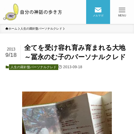
メルマガ
MENU
ホーム
人生の羅針盤パーソナルクレド
全てを受け容れ育み育まれる大地
2013
9/18
～冨永のむ子のパーソナルクレド
2013-09-18
人生の羅針盤パーソナルクレド